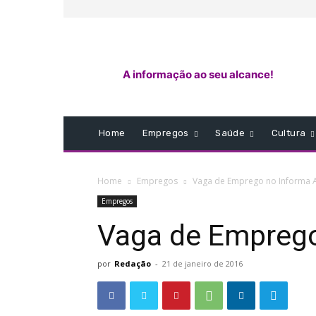
A informação ao seu alcance!
Home
Empregos
Saúde
Cultura
Home
Empregos
Vaga de Emprego no Informa 
Empregos
Vaga de Empreg
por
Redação
-
21 de janeiro de 2016