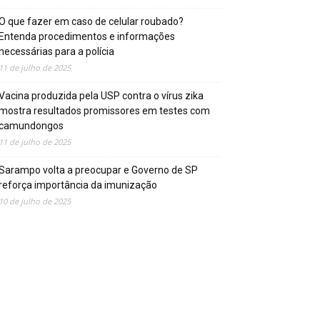
O que fazer em caso de celular roubado?
Entenda procedimentos e informações
necessárias para a polícia
11 de julho de 2025
Vacina produzida pela USP contra o vírus zika
mostra resultados promissores em testes com
camundongos
11 de julho de 2025
Sarampo volta a preocupar e Governo de SP
reforça importância da imunização
10 de julho de 2025