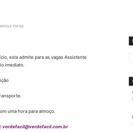
ARTICLE TOP AD
io, esta admite para as vagas Assistente
cio imediato.
uição
transporte.
 com uma hora para almoço.
l:
verdefacil@verdefacil.com.br