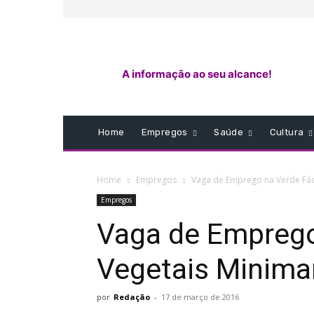
A informação ao seu alcance!
Home
Empregos
Saúde
Cultura
Home
Empregos
Vaga de Emprego na Verde Fác
Empregos
Vaga de Emprego
Vegetais Minim
por
Redação
-
17 de março de 2016