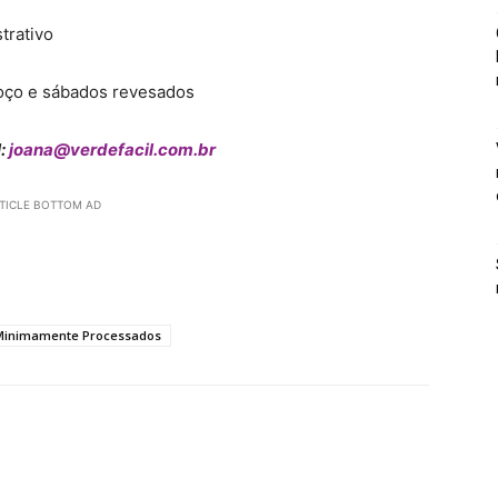
trativo
moço e sábados revesados
l:
joana@verdefacil.com.br
TICLE BOTTOM AD
 Minimamente Processados