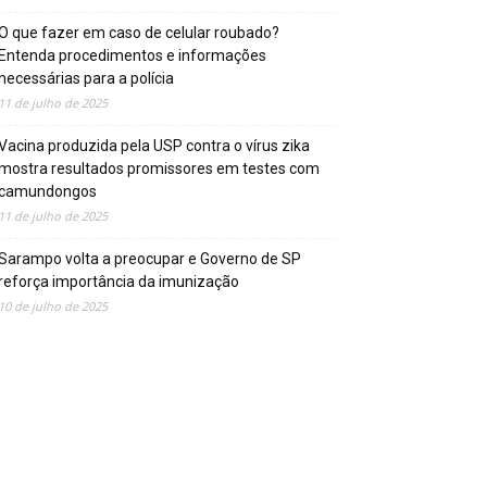
O que fazer em caso de celular roubado?
Entenda procedimentos e informações
necessárias para a polícia
11 de julho de 2025
Vacina produzida pela USP contra o vírus zika
mostra resultados promissores em testes com
camundongos
11 de julho de 2025
Sarampo volta a preocupar e Governo de SP
reforça importância da imunização
10 de julho de 2025