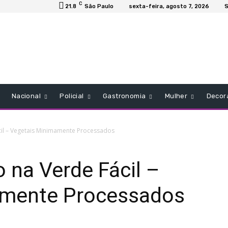
C
21.8
São Paulo
sexta-feira, agosto 7, 2026
S
Nacional
Policial
Gastronomia
Mulher
Decor
il – Vegetais Minimamente Processados
 na Verde Fácil –
amente Processados