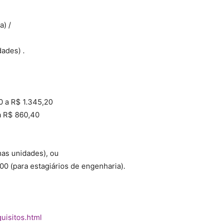
a) /
ades) .
40 a R$ 1.345,20
 a R$ 860,40
mas unidades), ou
:00 (para estagiários de engenharia).
quisitos.html