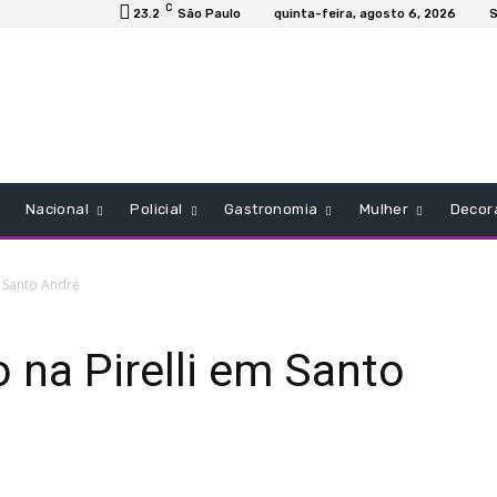
C
23.2
São Paulo
quinta-feira, agosto 6, 2026
S
Nacional
Policial
Gastronomia
Mulher
Decor
 Santo André
na Pirelli em Santo