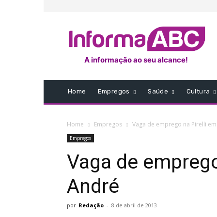
A informação ao seu alcance!
Home
Empregos
Saúde
Cultura
Home
Empregos
Vaga de emprego na Pirelli em
Empregos
Vaga de emprego 
André
por
Redação
-
8 de abril de 2013