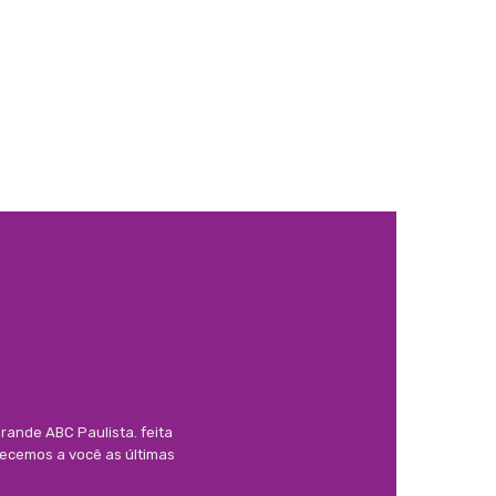
rande ABC Paulista. feita
necemos a você as últimas