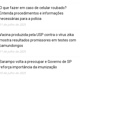
O que fazer em caso de celular roubado?
Entenda procedimentos e informações
necessárias para a polícia
11 de julho de 2025
Vacina produzida pela USP contra o vírus zika
mostra resultados promissores em testes com
camundongos
11 de julho de 2025
Sarampo volta a preocupar e Governo de SP
reforça importância da imunização
10 de julho de 2025