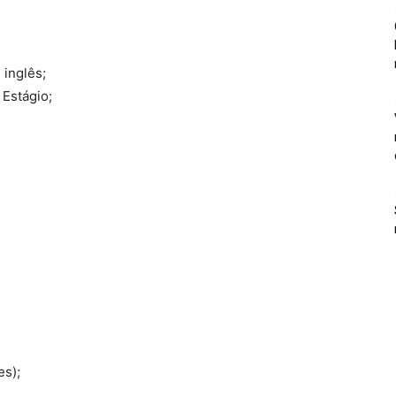
 inglês;
 Estágio;
es);