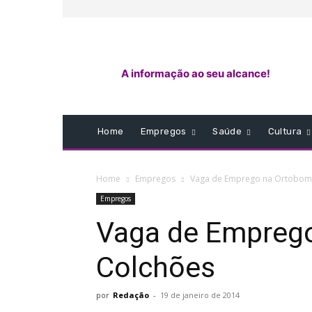
A informação ao seu alcance!
Home
Empregos
Saúde
Cultura
Home
Empregos
Vaga de Emprego na Ortobom
Empregos
Vaga de Empreg
Colchões
por
Redação
-
19 de janeiro de 2014