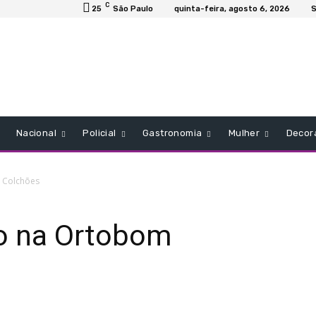
C
25
São Paulo
quinta-feira, agosto 6, 2026
S
Nacional
Policial
Gastronomia
Mulher
Decor
 Colchões
o na Ortobom