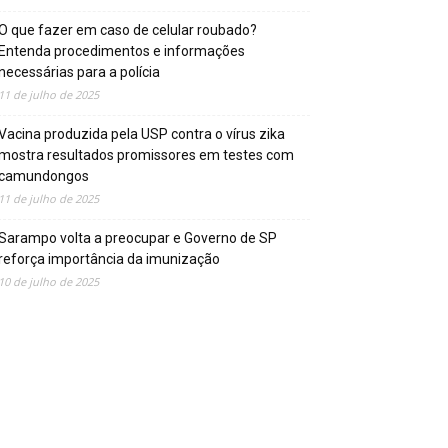
O que fazer em caso de celular roubado?
Entenda procedimentos e informações
necessárias para a polícia
11 de julho de 2025
Vacina produzida pela USP contra o vírus zika
mostra resultados promissores em testes com
camundongos
11 de julho de 2025
Sarampo volta a preocupar e Governo de SP
reforça importância da imunização
10 de julho de 2025