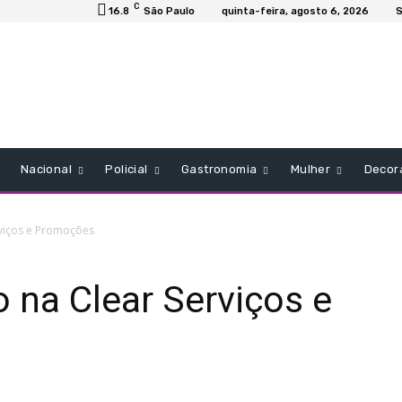
C
16.8
São Paulo
quinta-feira, agosto 6, 2026
S
Nacional
Policial
Gastronomia
Mulher
Decor
viços e Promoções
 na Clear Serviços e