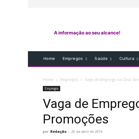
A informação ao seu alcance!
Home
Empregos
Saúde
Cultura
Home
Empregos
Vaga de Emprego na Clear Ser
Empregos
Vaga de Emprego
Promoções
por
Redação
-
20 de abril de 2016