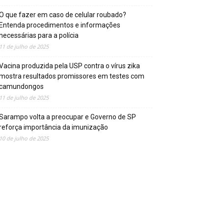
O que fazer em caso de celular roubado?
Entenda procedimentos e informações
necessárias para a polícia
11 de julho de 2025
Vacina produzida pela USP contra o vírus zika
mostra resultados promissores em testes com
camundongos
11 de julho de 2025
Sarampo volta a preocupar e Governo de SP
reforça importância da imunização
10 de julho de 2025