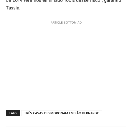
de 2014 teremos eliminado 100% desse risco”, garantiu
Tássia.
ARTICLE BOTTOM AD
TAGS
TRÊS CASAS DESMORONAM EM SÃO BERNARDO