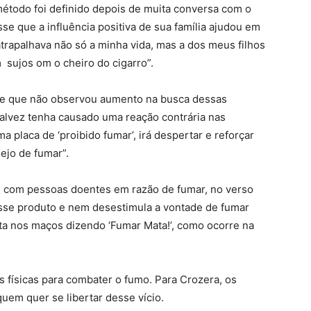
método foi definido depois de muita conversa com o
se que a influência positiva de sua família ajudou em
trapalhava não só a minha vida, mas a dos meus filhos
sujos om o cheiro do cigarro”.
sse que não observou aumento na busca dessas
o talvez tenha causado uma reação contrária nas
 placa de ‘proibido fumar’, irá despertar e reforçar
ejo de fumar”.
s com pessoas doentes em razão de fumar, no verso
esse produto e nem desestimula a vontade de fumar
eta nos maços dizendo ‘Fumar Mata!’, como ocorre na
es físicas para combater o fumo. Para Crozera, os
em quer se libertar desse vício.