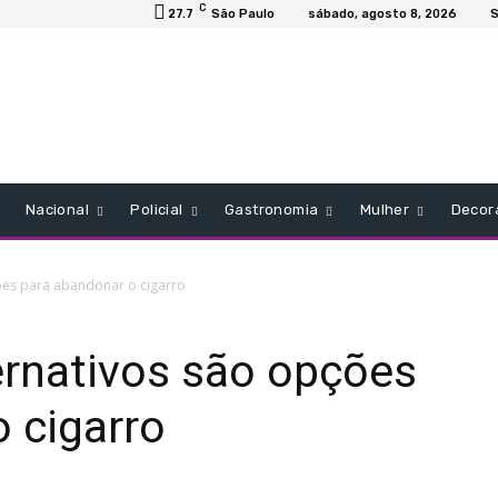
C
27.7
São Paulo
sábado, agosto 8, 2026
S
Nacional
Policial
Gastronomia
Mulher
Decor
ões para abandonar o cigarro
ernativos são opções
 cigarro