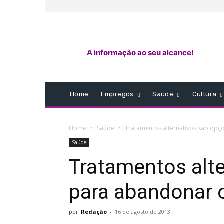
A informação ao seu alcance!
Home
Empregos
Saúde
Cultura
Home
Saúde
Tratamentos alternativos são opç
Saúde
Tratamentos alt
para abandonar o
por
Redação
-
16 de agosto de 2013