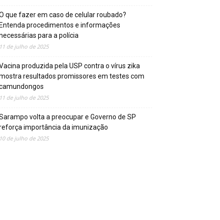
O que fazer em caso de celular roubado?
Entenda procedimentos e informações
necessárias para a polícia
11 de julho de 2025
Vacina produzida pela USP contra o vírus zika
mostra resultados promissores em testes com
camundongos
11 de julho de 2025
Sarampo volta a preocupar e Governo de SP
reforça importância da imunização
10 de julho de 2025