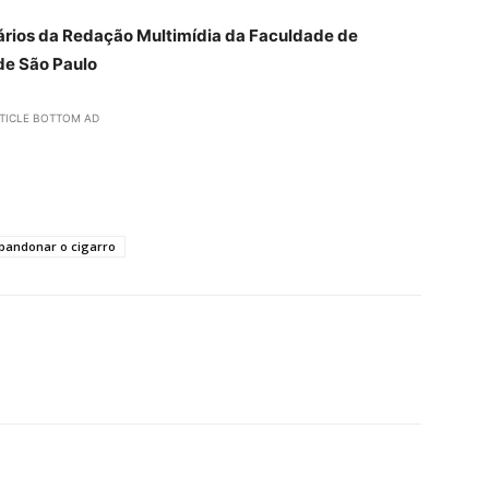
iários da Redação Multimídia da Faculdade de
de São Paulo
TICLE BOTTOM AD
bandonar o cigarro