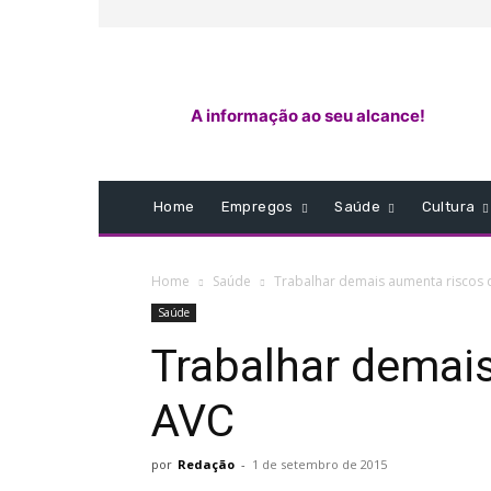
A informação ao seu alcance!
Home
Empregos
Saúde
Cultura
Home
Saúde
Trabalhar demais aumenta riscos 
Saúde
Trabalhar demai
AVC
por
Redação
-
1 de setembro de 2015