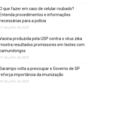
O que fazer em caso de celular roubado?
Entenda procedimentos e informações
necessárias para a polícia
11 de julho de 2025
Vacina produzida pela USP contra o vírus zika
mostra resultados promissores em testes com
camundongos
11 de julho de 2025
Sarampo volta a preocupar e Governo de SP
reforça importância da imunização
10 de julho de 2025