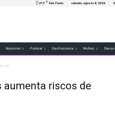
C
21.9
São Paulo
sábado, agosto 8, 2026
S
Nacional
Policial
Gastronomia
Mulher
Decor
de AVC
s aumenta riscos de