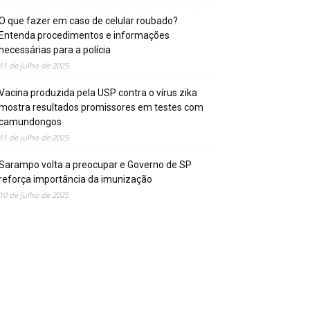
O que fazer em caso de celular roubado?
Entenda procedimentos e informações
necessárias para a polícia
11 de julho de 2025
Vacina produzida pela USP contra o vírus zika
mostra resultados promissores em testes com
camundongos
11 de julho de 2025
Sarampo volta a preocupar e Governo de SP
reforça importância da imunização
10 de julho de 2025