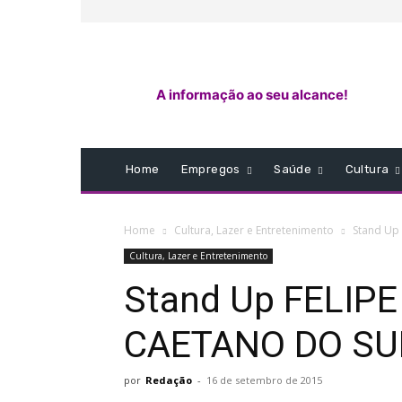
A informação ao seu alcance!
Home
Empregos
Saúde
Cultura
Home
Cultura, Lazer e Entretenimento
Stand Up
Cultura, Lazer e Entretenimento
Stand Up FELIP
CAETANO DO SU
por
Redação
-
16 de setembro de 2015