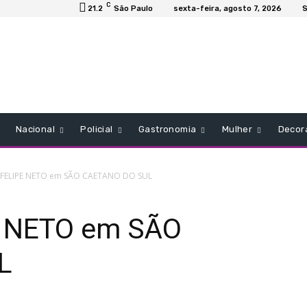
C
21.2
São Paulo
sexta-feira, agosto 7, 2026
S
Nacional
Policial
Gastronomia
Mulher
Decor
 FELIPE NETO em SÃO CAETANO DO SUL
E NETO em SÃO
L