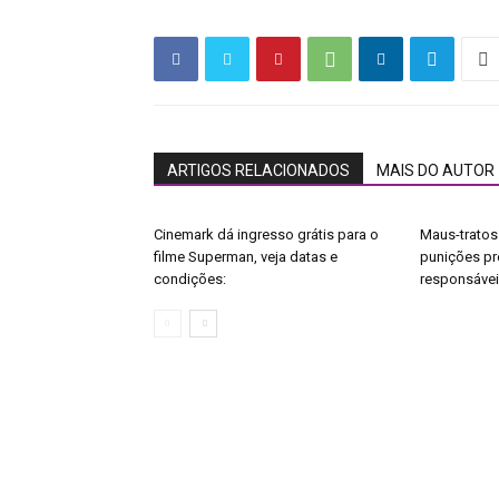
ARTIGOS RELACIONADOS
MAIS DO AUTOR
Cinemark dá ingresso grátis para o
Maus-tratos 
filme Superman, veja datas e
punições pre
condições:
responsáve