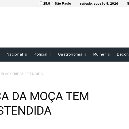
C
25.8
São Paulo
sábado, agosto 8, 2026
S
Nacional
Policial
Gastronomia
Mulher
Decor
BLACK FRIDAY ESTENDIDA
A DA MOÇA TEM
ESTENDIDA