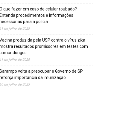
O que fazer em caso de celular roubado?
Entenda procedimentos e informações
necessárias para a polícia
11 de julho de 2025
Vacina produzida pela USP contra o vírus zika
mostra resultados promissores em testes com
camundongos
11 de julho de 2025
Sarampo volta a preocupar e Governo de SP
reforça importância da imunização
10 de julho de 2025