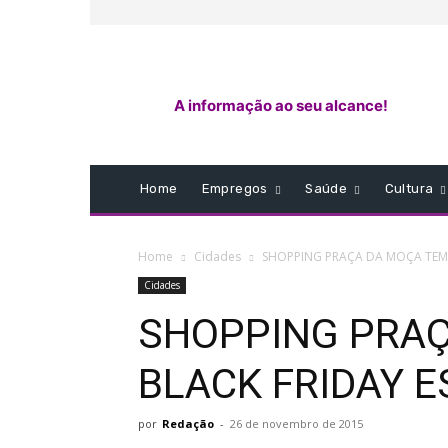
A informação ao seu alcance!
Home
Empregos
Saúde
Cultura
Home
Cidades
SHOPPING PRAÇA DA MOÇA TEM 
Cidades
SHOPPING PRAÇ
BLACK FRIDAY 
por
Redação
-
26 de novembro de 2015