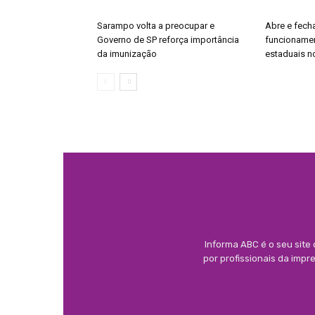
Sarampo volta a preocupar e
Abre e fecha
Governo de SP reforça importância
funcionamen
da imunização
estaduais no
Informa ABC é o seu site
por profissionais da imp