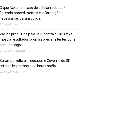
O que fazer em caso de celular roubado?
Entenda procedimentos e informações
necessárias para a polícia
11 de julho de 2025
Vacina produzida pela USP contra o vírus zika
mostra resultados promissores em testes com
camundongos
11 de julho de 2025
Sarampo volta a preocupar e Governo de SP
reforça importância da imunização
10 de julho de 2025