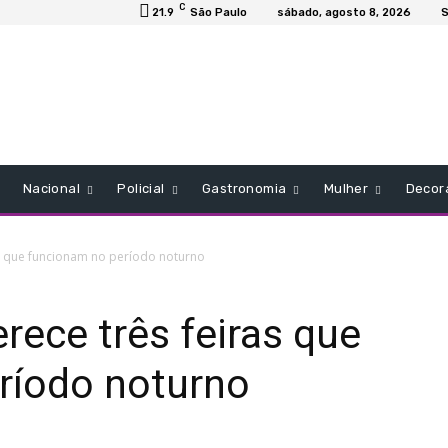
C
21.9
São Paulo
sábado, agosto 8, 2026
S
Nacional
Policial
Gastronomia
Mulher
Decor
as que funcionam no período noturno
rece três feiras que
ríodo noturno