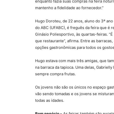
enquanto fazia suas compras na feira notur
mantenho a fidelidade ao fornecedor.”
Hugo Doroteu, de 22 anos, aluno do 3º ano 
do ABC (UFABC), é freguês da feira que é r
Ginásio Poliesportivo, às quartas-feiras. “É
que restaurante”, afirma. Entre as barracas,
opções gastronômicas para todos os gosto
Hugo estava com mais três amigas, que tamb
na barraca da tapioca. Uma delas, Gabrielly
sempre compra frutas.
Os jovens não são os únicos no espaço gas
vão sendo tomadas e os jovens se misturam
todas as idades.
Bom negócio –
As feiras também são excele