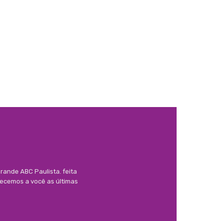
rande ABC Paulista. feita
necemos a você as últimas