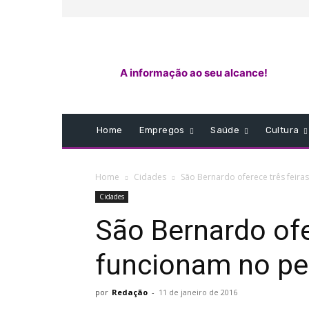
A informação ao seu alcance!
Home
Empregos
Saúde
Cultura
Home
Cidades
São Bernardo oferece três feir
Cidades
São Bernardo ofe
funcionam no pe
por
Redação
-
11 de janeiro de 2016