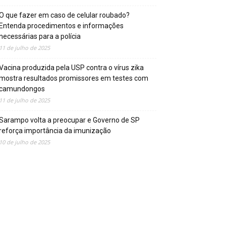
O que fazer em caso de celular roubado?
Entenda procedimentos e informações
necessárias para a polícia
11 de julho de 2025
Vacina produzida pela USP contra o vírus zika
mostra resultados promissores em testes com
camundongos
11 de julho de 2025
Sarampo volta a preocupar e Governo de SP
reforça importância da imunização
10 de julho de 2025