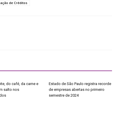
ação de Créditos
ite, do café, da carne e
Estado de São Paulo registra recorde
êm salto nos
de empresas abertas no primeiro
dos
semestre de 2024