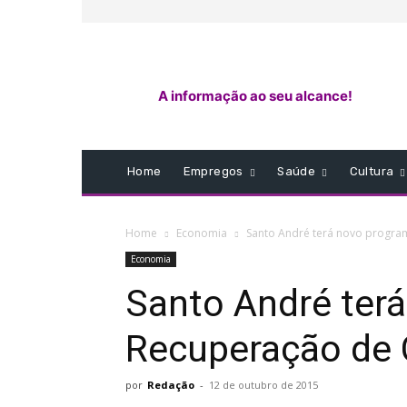
A informação ao seu alcance!
Home
Empregos
Saúde
Cultura
Home
Economia
Santo André terá novo progra
Economia
Santo André ter
Recuperação de 
por
Redação
-
12 de outubro de 2015