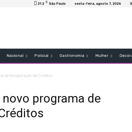
C
21.2
São Paulo
sexta-feira, agosto 7, 2026
S
Nacional
Policial
Gastronomia
Mulher
Decor
ma de Recuperação de Créditos
á novo programa de
Créditos