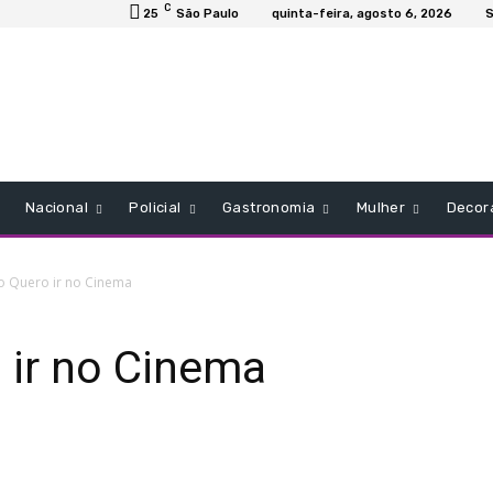
C
25
São Paulo
quinta-feira, agosto 6, 2026
S
Nacional
Policial
Gastronomia
Mulher
Decor
 Quero ir no Cinema
ir no Cinema