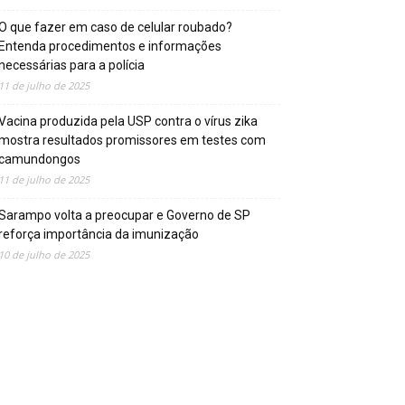
O que fazer em caso de celular roubado?
Entenda procedimentos e informações
necessárias para a polícia
11 de julho de 2025
Vacina produzida pela USP contra o vírus zika
mostra resultados promissores em testes com
camundongos
11 de julho de 2025
Sarampo volta a preocupar e Governo de SP
reforça importância da imunização
10 de julho de 2025