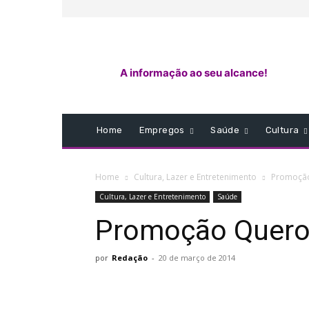
A informação ao seu alcance!
Home
Empregos
Saúde
Cultura
Home
Cultura, Lazer e Entretenimento
Promoção
Cultura, Lazer e Entretenimento
Saúde
Promoção Quero 
por
Redação
-
20 de março de 2014