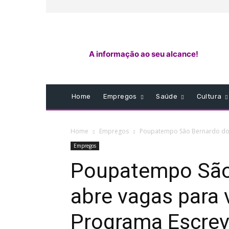
A informação ao seu alcance!
Home
Empregos
Saúde
Cultura
Home
Empregos
Poupatempo São Bernardo do C
Empregos
Poupatempo São
abre vagas para 
Programa Escrev