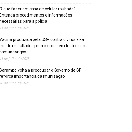
O que fazer em caso de celular roubado?
Entenda procedimentos e informações
necessárias para a polícia
11 de julho de 2025
Vacina produzida pela USP contra o vírus zika
mostra resultados promissores em testes com
camundongos
11 de julho de 2025
Sarampo volta a preocupar e Governo de SP
reforça importância da imunização
10 de julho de 2025