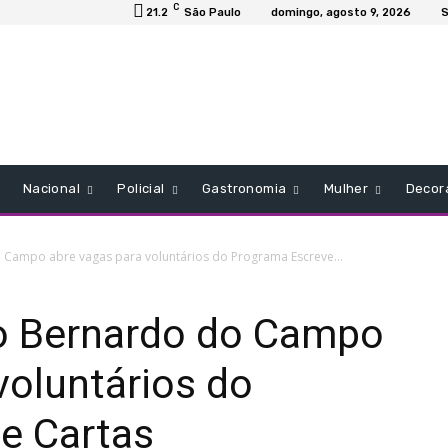
C
21.2
São Paulo
domingo, agosto 9, 2026
S
Nacional
Policial
Gastronomia
Mulher
Decor
ampo abre vagas para voluntários do Programa Escreve...
 Bernardo do Campo
voluntários do
e Cartas