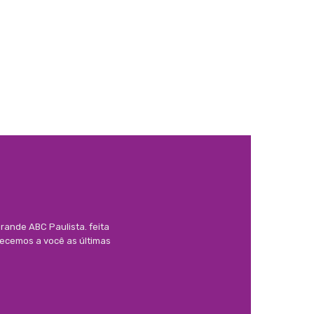
rande ABC Paulista. feita
necemos a você as últimas