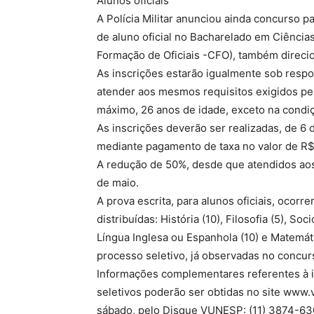
Alunos oficiais
A Polícia Militar anunciou ainda concurso 
de aluno oficial no Bacharelado em Ciência
Formação de Oficiais -CFO), também direci
As inscrições estarão igualmente sob res
atender aos mesmos requisitos exigidos pel
máximo, 26 anos de idade, exceto na condiç
As inscrições deverão ser realizadas, de 6
mediante pagamento de taxa no valor de R
A redução de 50%, desde que atendidos aos p
de maio.
A prova escrita, para alunos oficiais, ocor
distribuídas: História (10), Filosofia (5), So
Língua Inglesa ou Espanhola (10) e Matemát
processo seletivo, já observadas no concur
Informações complementares referentes à i
seletivos poderão ser obtidas no site www.
sábado, pelo Disque VUNESP: (11) 3874-63