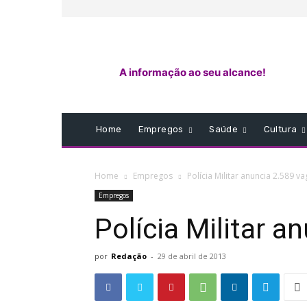
A informação ao seu alcance!
Home
Empregos
Saúde
Cultura
Home
Empregos
Polícia Militar anuncia 2.589 v
Empregos
Polícia Militar a
por
Redação
-
29 de abril de 2013