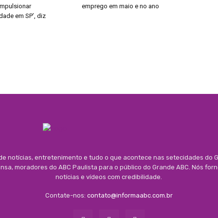
impulsionar
emprego em maio e no ano
dade em SP’, diz
 de notícias, entretenimento e tudo o que acontece nas setecidades do G
rensa, moradores do ABC Paulista para o público do Grande ABC. Nós for
notícias e vídeos com credibilidade.
Contate-nos:
contato@informaabc.com.br