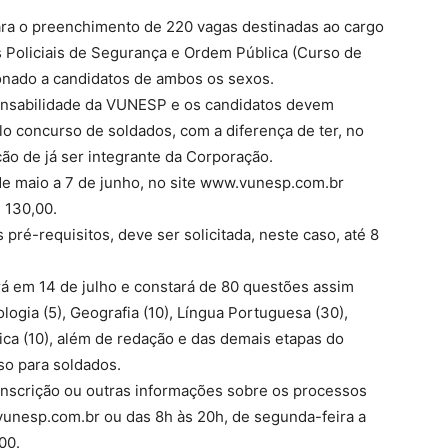
para o preenchimento de 220 vagas destinadas ao cargo
s Policiais de Segurança e Ordem Pública (Curso de
onado a candidatos de ambos os sexos.
ponsabilidade da VUNESP e os candidatos devem
o concurso de soldados, com a diferença de ter, no
ão de já ser integrante da Corporação.
 de maio a 7 de junho, no site www.vunesp.com.br
$ 130,00.
ré-requisitos, deve ser solicitada, neste caso, até 8
rerá em 14 de julho e constará de 80 questões assim
ciologia (5), Geografia (10), Língua Portuguesa (30),
ica (10), além de redação e das demais etapas do
so para soldados.
nscrição ou outras informações sobre os processos
vunesp.com.br ou das 8h às 20h, de segunda-feira a
00.