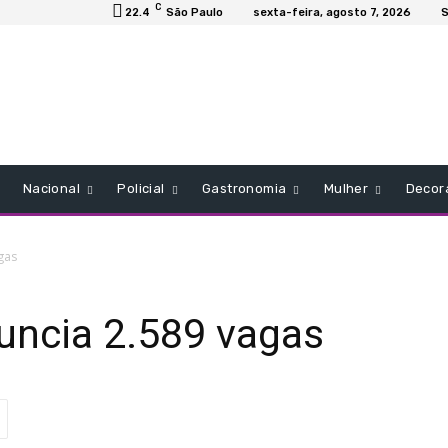
C
22.4
São Paulo
sexta-feira, agosto 7, 2026
S
Nacional
Policial
Gastronomia
Mulher
Decor
agas
nuncia 2.589 vagas