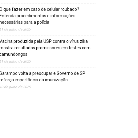
O que fazer em caso de celular roubado?
Entenda procedimentos e informações
necessárias para a polícia
11 de julho de 2025
Vacina produzida pela USP contra o vírus zika
mostra resultados promissores em testes com
camundongos
11 de julho de 2025
Sarampo volta a preocupar e Governo de SP
reforça importância da imunização
10 de julho de 2025