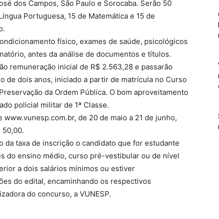
 José dos Campos, São Paulo e Sorocaba. Serão 50
Língua Portuguesa, 15 de Matemática e 15 de
o.
condicionamento físico, exames de saúde, psicológicos
inatório, antes da análise de documentos e títulos.
ão remuneração inicial de R$ 2.563,28 e passarão
o de dois anos, iniciado a partir de matrícula no Curso
e Preservação da Ordem Pública. O bom aproveitamento
o policial militar de 1ª Classe.
te www.vunesp.com.br, de 20 de maio a 21 de junho,
 50,00.
 da taxa de inscrição o candidato que for estudante
 do ensino médio, curso pré-vestibular ou de nível
rior a dois salários mínimos ou estiver
es do edital, encaminhando os respectivos
nizadora do concurso, a VUNESP.