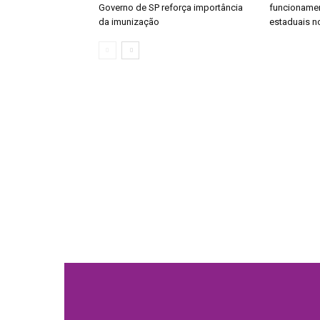
Governo de SP reforça importância
funcionamen
da imunização
estaduais no