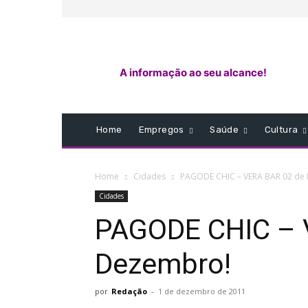
A informação ao seu alcance!
Home
Empregos
Saúde
Cultura
Home
Cidades
PAGODE CHIC – VERA BAR 02 de
Cidades
PAGODE CHIC – 
Dezembro!
por
Redação
-
1 de dezembro de 2011