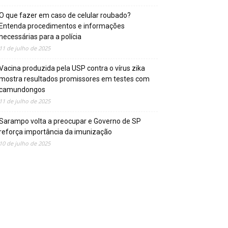
O que fazer em caso de celular roubado?
Entenda procedimentos e informações
necessárias para a polícia
11 de julho de 2025
Vacina produzida pela USP contra o vírus zika
mostra resultados promissores em testes com
camundongos
11 de julho de 2025
Sarampo volta a preocupar e Governo de SP
reforça importância da imunização
10 de julho de 2025