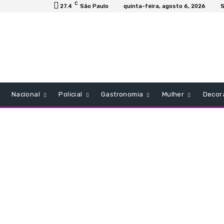
C
27.4
São Paulo
quinta-feira, agosto 6, 2026
S
Nacional
Policial
Gastronomia
Mulher
Decor