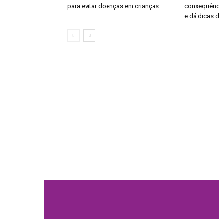
para evitar doenças em crianças
consequênci
e dá dicas 