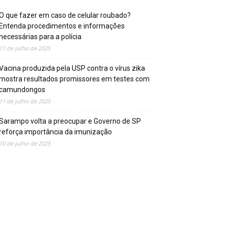
O que fazer em caso de celular roubado?
Entenda procedimentos e informações
necessárias para a polícia
11 de julho de 2025
Vacina produzida pela USP contra o vírus zika
mostra resultados promissores em testes com
camundongos
11 de julho de 2025
Sarampo volta a preocupar e Governo de SP
reforça importância da imunização
10 de julho de 2025