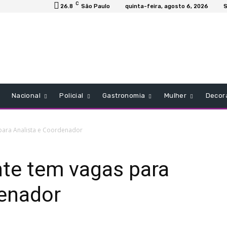
C
26.8
São Paulo
quinta-feira, agosto 6, 2026
S
Nacional
Policial
Gastronomia
Mulher
Decor
 para Analista e Coordenador
nte tem vagas para
denador