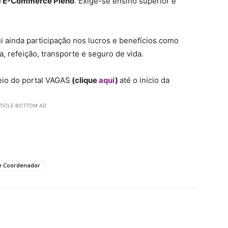
de E-Commerce Pleno
. Exige-se ensino superior e
i ainda participação nos lucros e benefícios como
a, refeição, transporte e seguro de vida.
io do portal VAGAS
(clique
aqui
)
até o início da
TICLE BOTTOM AD
 e Coordenador