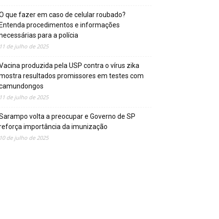
O que fazer em caso de celular roubado?
Entenda procedimentos e informações
necessárias para a polícia
11 de julho de 2025
Vacina produzida pela USP contra o vírus zika
mostra resultados promissores em testes com
camundongos
11 de julho de 2025
Sarampo volta a preocupar e Governo de SP
reforça importância da imunização
10 de julho de 2025