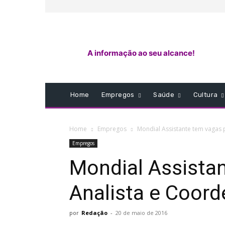
A informação ao seu alcance!
Home
Empregos
Saúde
Cultura
Home
Empregos
Mondial Assistante tem vagas
Empregos
Mondial Assista
Analista e Coor
por
Redação
-
20 de maio de 2016