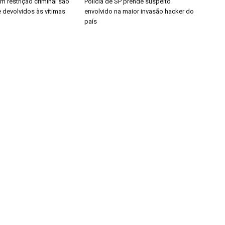
m restrição criminal são
Polícia de SP prende suspeito
 devolvidos às vítimas
envolvido na maior invasão hacker do
país