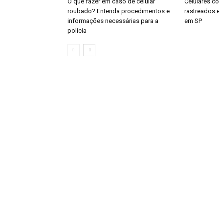
O que fazer em caso de celular
Celulares co
roubado? Entenda procedimentos e
rastreados e
informações necessárias para a
em SP
polícia