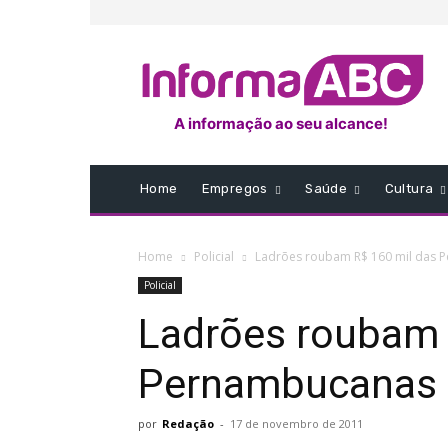
A informação ao seu alcance!
Home
Empregos
Saúde
Cultura
Home
Policial
Ladrões roubam R$ 160 mil das 
Policial
Ladrões roubam 
Pernambucanas 
por
Redação
-
17 de novembro de 2011