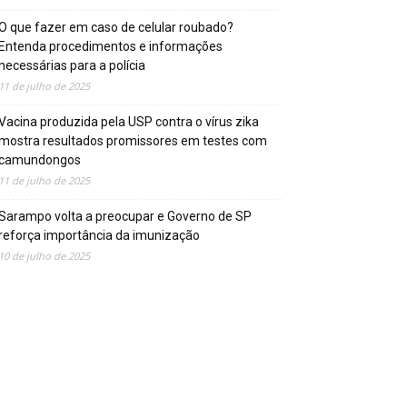
O que fazer em caso de celular roubado?
Entenda procedimentos e informações
necessárias para a polícia
11 de julho de 2025
Vacina produzida pela USP contra o vírus zika
mostra resultados promissores em testes com
camundongos
11 de julho de 2025
Sarampo volta a preocupar e Governo de SP
reforça importância da imunização
10 de julho de 2025