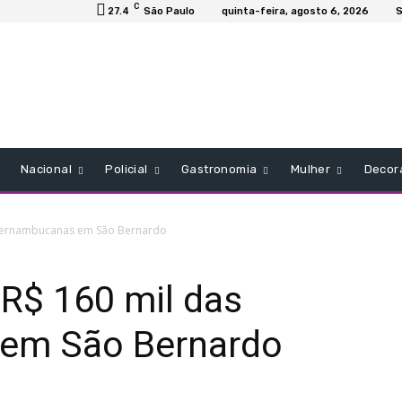
C
27.4
São Paulo
quinta-feira, agosto 6, 2026
S
Nacional
Policial
Gastronomia
Mulher
Decor
Pernambucanas em São Bernardo
R$ 160 mil das
em São Bernardo