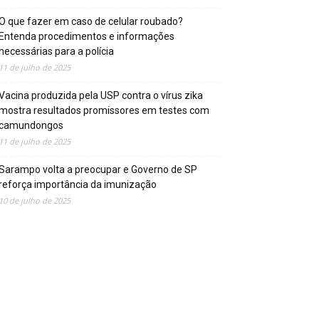
O que fazer em caso de celular roubado?
Entenda procedimentos e informações
necessárias para a polícia
11 de julho de 2025
Vacina produzida pela USP contra o vírus zika
mostra resultados promissores em testes com
camundongos
11 de julho de 2025
Sarampo volta a preocupar e Governo de SP
reforça importância da imunização
10 de julho de 2025