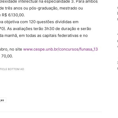
plexidade intelectual na especialidade 3. Para ambos
de três anos ou pós-graduação, mestrado ou
 R$ 6.130,00.
va objetiva com 120 questões divididas em
70). As avaliações terão 3h30 de duração e serão
da manhã, em todas as capitais federativas e no
ubro, no site
www.cespe.unb.br/concursos/funasa_13
$ 70,00.
TICLE BOTTOM AD
gas