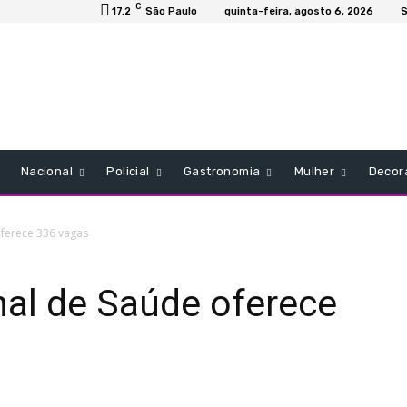
C
17.2
São Paulo
quinta-feira, agosto 6, 2026
S
Nacional
Policial
Gastronomia
Mulher
Decor
ferece 336 vagas
al de Saúde oferece