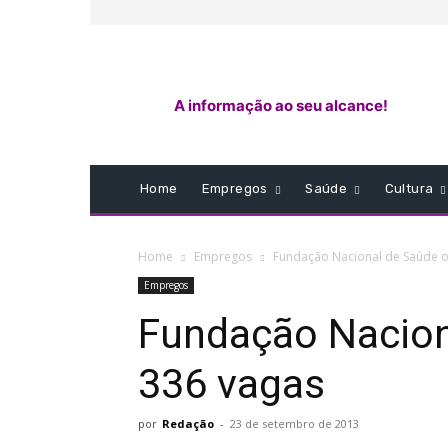
A informação ao seu alcance!
Home
Empregos
Saúde
Cultura
Home
Empregos
Fundação Nacional de Saúde o
Empregos
Fundação Nacion
336 vagas
por
Redação
-
23 de setembro de 2013