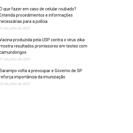
O que fazer em caso de celular roubado?
Entenda procedimentos e informações
necessárias para a polícia
11 de julho de 2025
Vacina produzida pela USP contra o vírus zika
mostra resultados promissores em testes com
camundongos
11 de julho de 2025
Sarampo volta a preocupar e Governo de SP
reforça importância da imunização
10 de julho de 2025