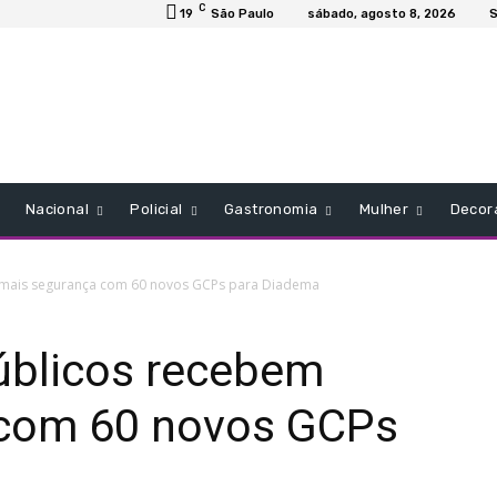
C
19
São Paulo
sábado, agosto 8, 2026
S
Nacional
Policial
Gastronomia
Mulher
Decor
mais segurança com 60 novos GCPs para Diadema
úblicos recebem
 com 60 novos GCPs