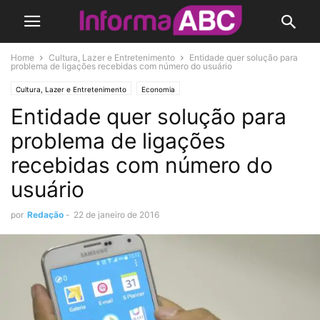
Home
Cultura, Lazer e Entretenimento
Entidade quer solução para
problema de ligações recebidas com número do usuário
Cultura, Lazer e Entretenimento
Economia
Entidade quer solução para
problema de ligações
recebidas com número do
usuário
por
Redação
-
22 de janeiro de 2016