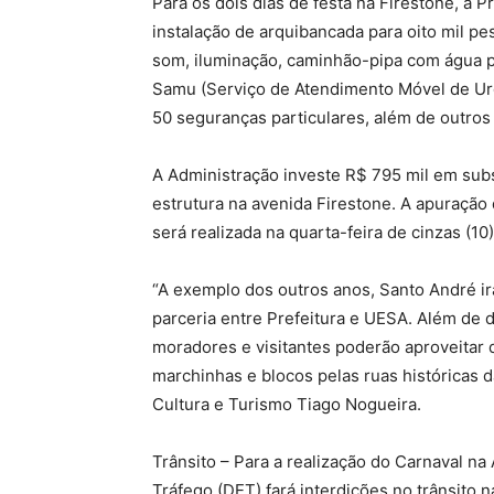
Para os dois dias de festa na Firestone, a P
instalação de arquibancada para oito mil pe
som, iluminação, caminhão-pipa com água p
Samu (Serviço de Atendimento Móvel de Urgên
50 seguranças particulares, além de outros 
A Administração investe R$ 795 mil em sub
estrutura na avenida Firestone. A apuração
será realizada na quarta-feira de cinzas (10
“A exemplo dos outros anos, Santo André irá
parceria entre Prefeitura e UESA. Além de 
moradores e visitantes poderão aproveitar q
marchinhas e blocos pelas ruas históricas d
Cultura e Turismo Tiago Nogueira.
Trânsito – Para a realização do Carnaval n
Tráfego (DET) fará interdições no trânsito 