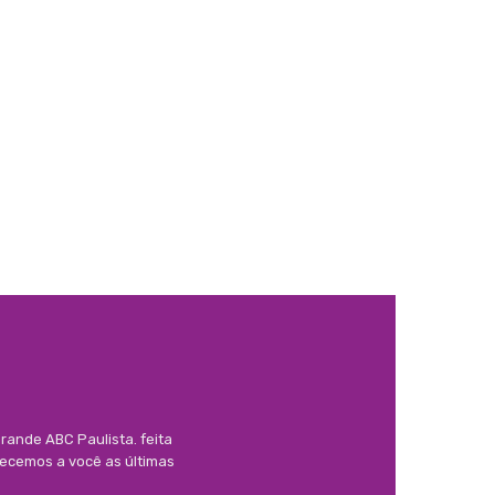
rande ABC Paulista. feita
necemos a você as últimas