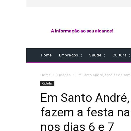
A informação ao seu alcance!
Home
Empregos
Saúde
Cultura
Home
Cidades
Em Santo André, escolas de samb
Cidades
Em Santo André,
fazem a festa na
nos dias 6 e 7