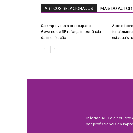
ARTIGOS RELACIONADOS
MAIS DO AUTOR
Sarampo volta a preocupar e
Abre e fecha
Governo de SP reforça importância
funcionamen
da imunização
estaduais no
Informa ABC é o seu site
por profissionais da imp