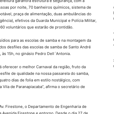
refeitura garantirá estrutura e segurança, com a
ssoas por noite, 70 banheiros químicos, sistema de
otável, praça de alimentação, duas ambulâncias do
cia), efetivos da Guarda Municipal e Polícia Militar,
60 voluntários que estarão de prontidão.
sídios para as escolas de samba e na montagem da
 dos desfiles das escolas de samba de Santo André
), às 15h, no ginásio Pedro Dell´Antonia.
 oferecer o melhor Carnaval da região, fruto da
desfile de qualidade na nossa passarela do samba,
uatro dias de folia em estilo nostálgico, com
a Vila de Paranapiacaba”, afirma o secretário de
a Av. Firestone, o Departamento de Engenharia de
na Avenida Firestone e entorno. Desde o dia 27 de