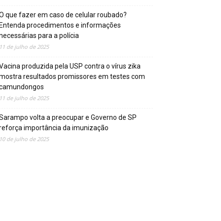
O que fazer em caso de celular roubado?
Entenda procedimentos e informações
necessárias para a polícia
11 de julho de 2025
Vacina produzida pela USP contra o vírus zika
mostra resultados promissores em testes com
camundongos
11 de julho de 2025
Sarampo volta a preocupar e Governo de SP
reforça importância da imunização
10 de julho de 2025