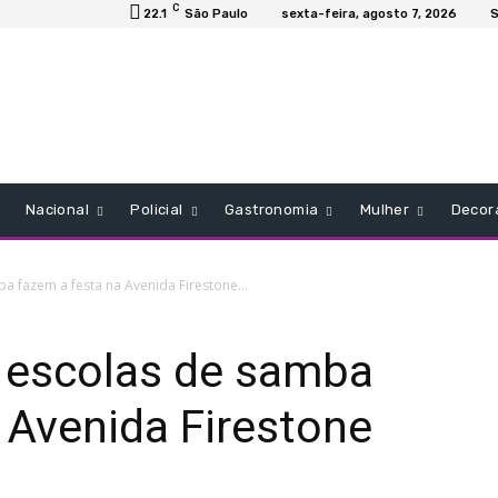
C
22.1
São Paulo
sexta-feira, agosto 7, 2026
S
Nacional
Policial
Gastronomia
Mulher
Decor
a fazem a festa na Avenida Firestone...
 escolas de samba
 Avenida Firestone