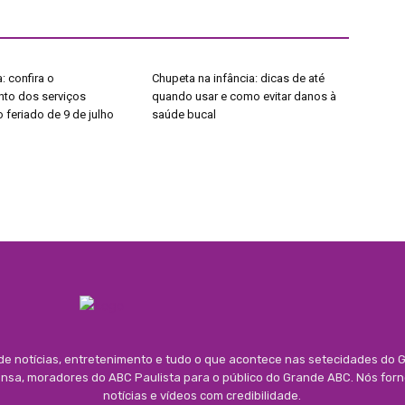
: confira o
Chupeta na infância: dicas de até
to dos serviços
quando usar e como evitar danos à
 feriado de 9 de julho
saúde bucal
 de notícias, entretenimento e tudo o que acontece nas setecidades do G
rensa, moradores do ABC Paulista para o público do Grande ABC. Nós for
notícias e vídeos com credibilidade.