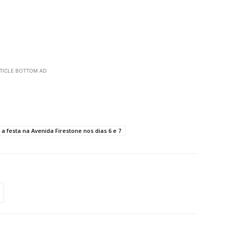
TICLE BOTTOM AD
 festa na Avenida Firestone nos dias 6 e 7