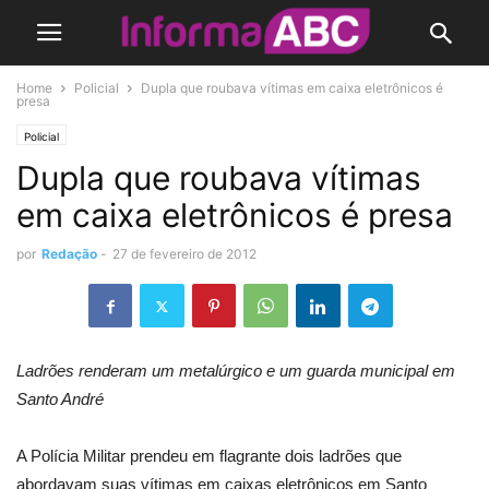
Home
Policial
Dupla que roubava vítimas em caixa eletrônicos é
presa
Policial
Dupla que roubava vítimas
em caixa eletrônicos é presa
por
Redação
-
27 de fevereiro de 2012
Ladrões renderam um metalúrgico e um guarda municipal em
Santo André
A Polícia Militar prendeu em flagrante dois ladrões que
abordavam suas vítimas em caixas eletrônicos em Santo