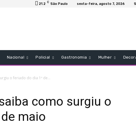
C
21.2
São Paulo
sexta-feira, agosto 7, 2026
S
Nacional
Policial
Gastronomia
Mulher
Decor
rgiu o feriado do dia 1º de...
 saiba como surgiu o
º de maio