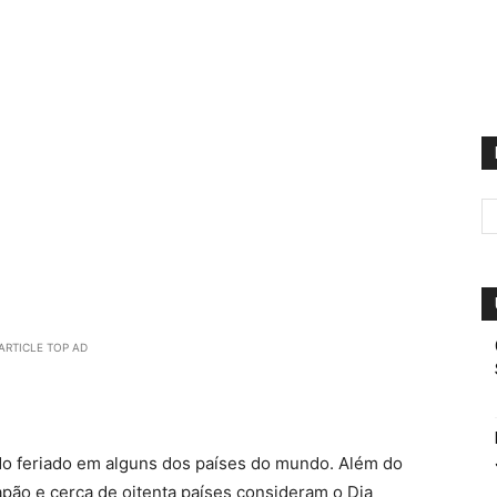
ARTICLE TOP AD
do feriado em alguns dos países do mundo. Além do
Japão e cerca de oitenta países consideram o Dia