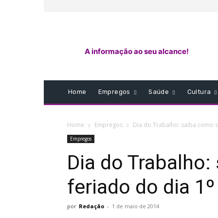
A informação ao seu alcance!
Home
Empregos
Saúde
Cultura
Home
Empregos
Dia do Trabalho: saiba como su
Empregos
Dia do Trabalho:
feriado do dia 1
por
Redação
-
1 de maio de 2014