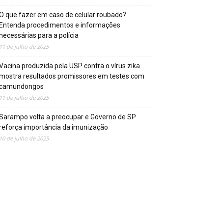
O que fazer em caso de celular roubado?
Entenda procedimentos e informações
necessárias para a polícia
11 de julho de 2025
Vacina produzida pela USP contra o vírus zika
mostra resultados promissores em testes com
camundongos
11 de julho de 2025
Sarampo volta a preocupar e Governo de SP
reforça importância da imunização
10 de julho de 2025