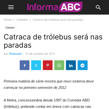
Home
Cidades
Catraca de trólebus será nas paradas
Cidades
Catraca de trólebus será nas
paradas
por
Redação
-
31 de outubro de 2011
Primeira matéria de série mostra que novo sistema deve
começar no primeiro semestre de 2012
A Metra, concessionária desde 1997 do Corredor ABD
(trólebus), pretende contar em breve com catracas nas