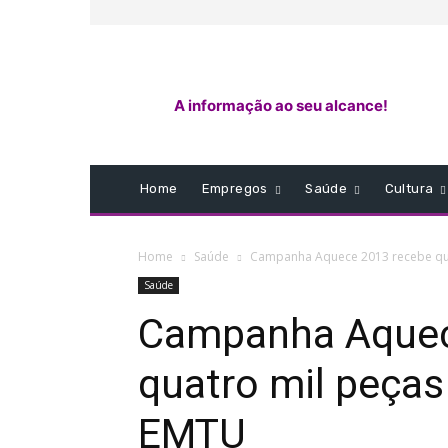
A informação ao seu alcance!
Home
Empregos
Saúde
Cultura
Home
Saúde
Campanha Aquece 2013 recebe qua
Saúde
Campanha Aquec
quatro mil peças
EMTU