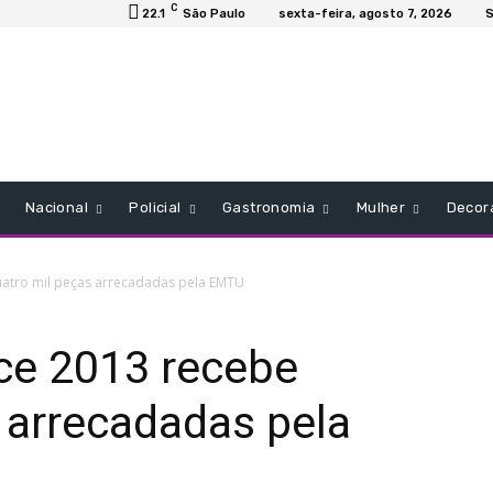
C
22.1
São Paulo
sexta-feira, agosto 7, 2026
S
Nacional
Policial
Gastronomia
Mulher
Decor
tro mil peças arrecadadas pela EMTU
e 2013 recebe
 arrecadadas pela