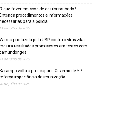
O que fazer em caso de celular roubado?
Entenda procedimentos e informações
necessárias para a polícia
11 de julho de 2025
Vacina produzida pela USP contra o vírus zika
mostra resultados promissores em testes com
camundongos
11 de julho de 2025
Sarampo volta a preocupar e Governo de SP
reforça importância da imunização
10 de julho de 2025