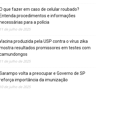
O que fazer em caso de celular roubado?
Entenda procedimentos e informações
necessárias para a polícia
11 de julho de 2025
Vacina produzida pela USP contra o vírus zika
mostra resultados promissores em testes com
camundongos
11 de julho de 2025
Sarampo volta a preocupar e Governo de SP
reforça importância da imunização
10 de julho de 2025