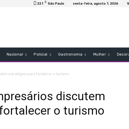
C
22.1
São Paulo
sexta-feira, agosto 7, 2026
S
Nacional
Policial
Gastronomia
Mulher
Decor
tem estratégias para fortalecer o turismo
mpresários discutem
fortalecer o turismo