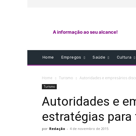
A informação ao seu alcance!
Home
Empregos
Saúde
Cultura
Home
Turismo
Autoridades e empresários discu
Turismo
Autoridades e e
estratégias para 
por
Redação
-
4 de novembro de 2015