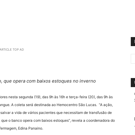
ARTICLE TOP AD
ão, que opera com baixos estoques no inverno
res nesta segunda (19), das 9h às 16h e terça-feira (20), das 9h às
angue. A coleta será destinada ao Hemocentro São Lucas. “A ação,
a salvar a vida de vários pacientes que necessitam de transfusão de
que o banco opera com baixos estoques”, revela a coordenadora do
fermagem, Edina Panaino.