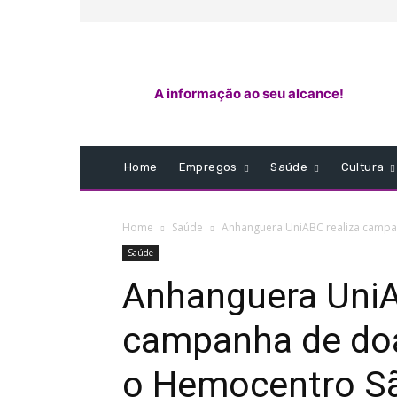
A informação ao seu alcance!
Home
Empregos
Saúde
Cultura
Home
Saúde
Anhanguera UniABC realiza campa
Saúde
Anhanguera UniA
campanha de doa
o Hemocentro S