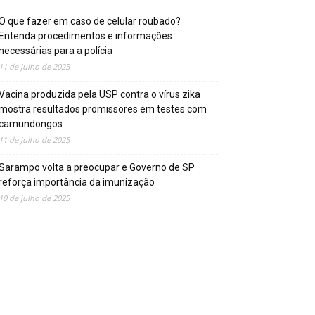
O que fazer em caso de celular roubado?
Entenda procedimentos e informações
necessárias para a polícia
11 de julho de 2025
Vacina produzida pela USP contra o vírus zika
mostra resultados promissores em testes com
camundongos
11 de julho de 2025
Sarampo volta a preocupar e Governo de SP
reforça importância da imunização
10 de julho de 2025