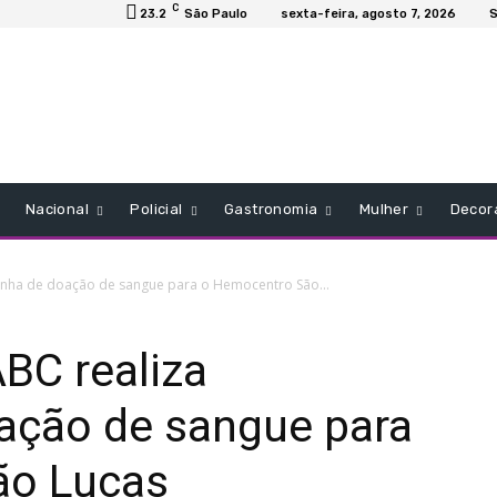
C
23.2
São Paulo
sexta-feira, agosto 7, 2026
S
Nacional
Policial
Gastronomia
Mulher
Decor
nha de doação de sangue para o Hemocentro São...
BC realiza
ção de sangue para
ão Lucas