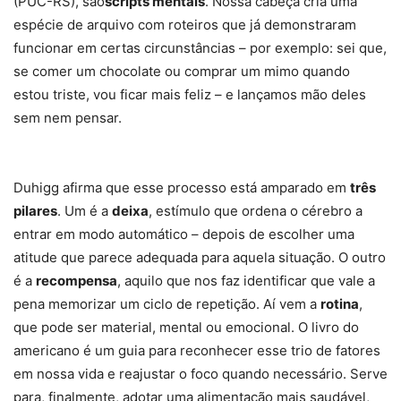
(PUC-RS), são
scripts mentais
. Nossa cabeça cria uma
espécie de arquivo com roteiros que já demonstraram
funcionar em certas circunstâncias – por exemplo: sei que,
se comer um chocolate ou comprar um mimo quando
estou triste, vou ficar mais feliz – e lançamos mão deles
sem nem pensar.
Duhigg afirma que esse processo está amparado em
três
pilares
. Um é a
deixa
, estímulo que ordena o cérebro a
entrar em modo automático – depois de escolher uma
atitude que parece adequada para aquela situação. O outro
é a
recompensa
, aquilo que nos faz identificar que vale a
pena memorizar um ciclo de repetição. Aí vem a
rotina
,
que pode ser material, mental ou emocional. O livro do
americano é um guia para reconhecer esse trio de fatores
em nossa vida e reajustar o foco quando necessário. Serve
para, finalmente, adotar uma alimentação mais saudável,