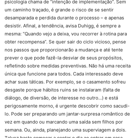
psicologia chama de “intenção de implementação”. Sem
um caminho traçado, é grande o risco de se sentir
desamparada e perdida durante o processo – e apenas
desistir. Afinal, a tendência, avisa Duhigg, é sempre a
mesma: “Quando vejo a deixa, vou recorrer à rotina para
obter recompensa”. Se quer sair do ciclo vicioso, pense
nos passos que proporcionarão a mudança e até tente
prever o que pode fazê-la desviar de seus propósitos,
refletindo sobre medidas preventivas. Não há uma receita
única que funcione para todos. Cada interessado deve
achar suas táticas. Por exemplo, se o casamento sofreu
desgaste porque hábitos ruins se instalaram (falta de
diálogo, de diversão, de interesse no outro…) e está
perigosamente morno, é urgente descobrir como sacudi-
lo. Pode ser preparando um jantar-surpresa romântico de
vez em quando ou marcando uma saída sem filhos por
semana. Ou, ainda, planejando uma superviagem a dois.
Talvez baste começar a contar o dia ao entrar em casa,